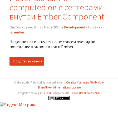
computed'ов c сеттерами
внутри Ember.Component
Опубликовано Пт. 31 Март 2017 в
Development
• Помечено
js
,
ember
Недавно натолкнулся на не совсем очевидно
поведение компонентов в Ember
Продолжить чтение
© shamcode - This work is licensed under a
Creative Commons Attribution-
ShareAlike 4.0 International License
Создано с помощью
Pelican
- оформление
Flex
от
Alexandre Vicenzi