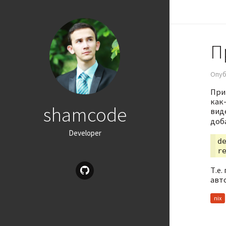
П
Опуб
При
как-
shamcode
виде
доб
Developer
de
Т.е
авт
nix