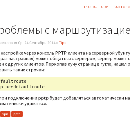
ГЛАВНАЯ
АРХИВ
КАТЕГОРИ
роблемы с маршрутизацие
ликовано Ср. 24 Сентябрь 2014 в
Tips
 настройке через консоль PPTP клиента на серверной убунту
раз настраивал) может общаться с сервером, сервер может о
н с других клиентов. Перкопав кучу страниц в гугле, нашел 
авить такие строчки:
faultroute

. при подключении pptp будет добавляться автоматически м
оматически удаляться.
vpn
pptp